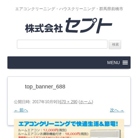
エアコンクリーニング・ハウスクリーニング・群馬県前橋市
検
索:
コ
MENU
ン
テ
ン
ツ
へ
ス
top_banner_688
キ
ッ
プ
公開日時:
2017年10月9日
670 × 290
(
ホーム
)
← 前へ
次へ →