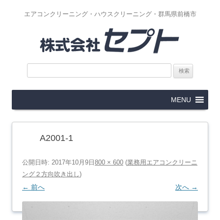
エアコンクリーニング・ハウスクリーニング・群馬県前橋市
検
索:
コ
MENU
ン
テ
ン
ツ
へ
ス
A2001-1
キ
ッ
プ
公開日時:
2017年10月9日
800 × 600
(
業務用エアコンクリーニ
ング２方向吹き出し
)
← 前へ
次へ →