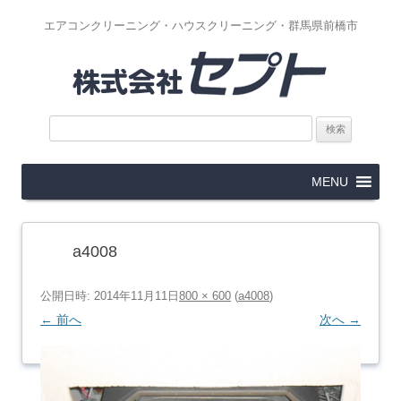
エアコンクリーニング・ハウスクリーニング・群馬県前橋市
検
索:
コ
MENU
ン
テ
ン
ツ
へ
ス
a4008
キ
ッ
プ
公開日時:
2014年11月11日
800 × 600
(
a4008
)
← 前へ
次へ →